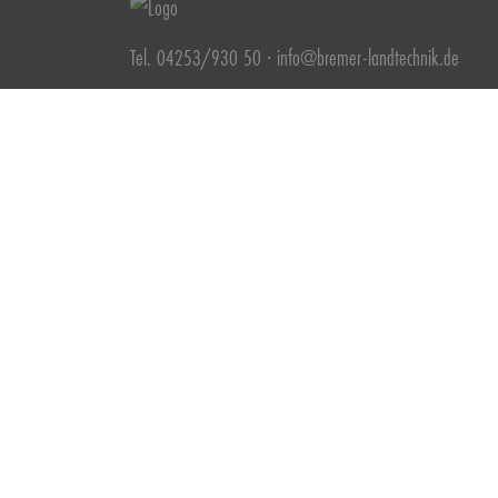
Tel. 04253/930 50 ·
info@bremer-landtechnik.de