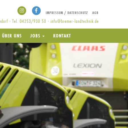
IMPRESSUM / DATENSCHUTZ
AGB
endorf · Tel. 04253/930 50 ·
info@bremer-landtechnik.de
ÜBER UNS
JOBS
KONTAKT