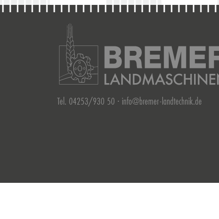
Tel. 04253/930 50 ·
info@bremer-landtechnik.de