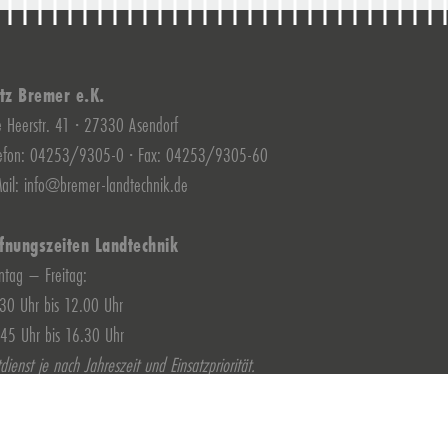
itz Bremer e.K.
e Heerstr. 41 · 27330 Asendorf
lefon: 04253/9305-0 · Fax: 04253/9305-60
ail: info@bremer-landtechnik.de
fnungszeiten Landtechnik
tag – Freitag:
30 Uhr bis 12.00 Uhr
45 Uhr bis 16.30 Uhr
dienst je nach Jahreszeit und Einsatzpriorität.
fnungszeiten Gartentechnik