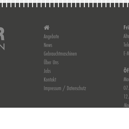
Fr
Alt
Angebote
Te
News
E-M
Gebrauchtmaschinen
Über Uns
Öf
Jobs
Mon
Kontakt
07.
Impressum / Datenschutz
12.
Not
Öf