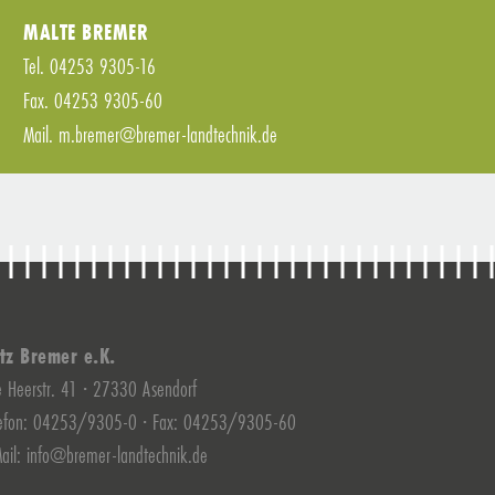
MALTE BREMER
Tel. 04253 9305-16
Fax. 04253 9305-60
Mail.
m.bremer@bremer-landtechnik.de
itz Bremer e.K.
e Heerstr. 41 · 27330 Asendorf
lefon: 04253/9305-0 · Fax: 04253/9305-60
ail: info@bremer-landtechnik.de