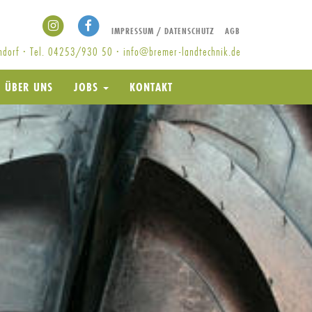
IMPRESSUM / DATENSCHUTZ
AGB
endorf · Tel. 04253/930 50 ·
info@bremer-landtechnik.de
ÜBER UNS
JOBS
KONTAKT