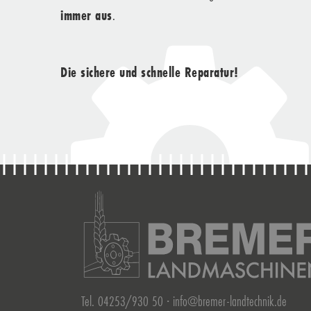
immer aus
.
Die sichere und schnelle Reparatur!
Tel. 04253/930 50 ·
info@bremer-landtechnik.de