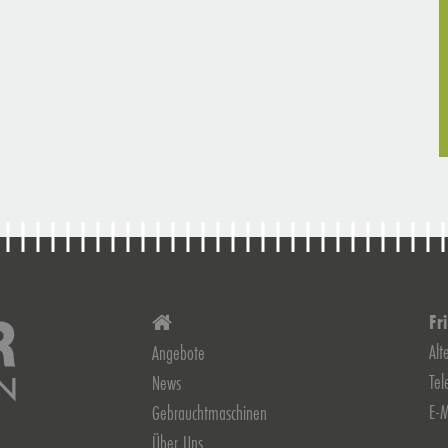
Fr
Alt
Angebote
Te
News
E-M
Gebrauchtmaschinen
Über Uns