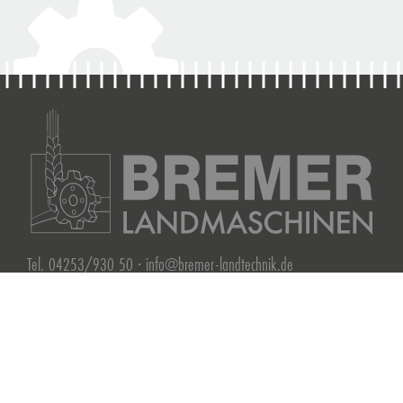
Tel. 04253/930 50 ·
info@bremer-landtechnik.de
Fritz Bremer e.K.
Alte Heerstr. 41 · 27330 Asendorf
Telefon: 04253/9305-0 · Fax: 04253/9305-60